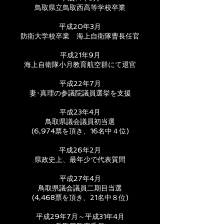
鳥取県立鳥取西高等学校卒業
平成20年3月
防衛大学校卒業 海上自衛隊曹長任官
平成21年9月
海上自衛隊小月教育航空群にて退官
平成22年7月
妻･真理の参議院議員選挙を支援
平成23年4月
鳥取県議会議員初当選
(6,974票を頂き、16名中４位)
平成26年2月
県政史上、最年少で代表質問
平成27年4月
鳥取県議会議員二期目当選
(4,468票を頂き、21名中８位)
平成29年7月～平成31年4月