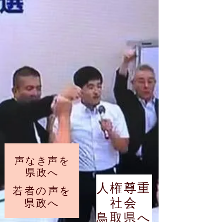
声なき声を
県政へ
人権尊重
若者の声を
社会
県政へ
鳥取県へ