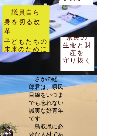
議員自ら
身を切る改
革
県民の
子どもたちの
生命と財
未来のために
産を
守り抜く
さかの経三
郎君は、県民
目線をいつま
でも忘れない
誠実な好青年
です。
鳥取県に必
要な人材であ