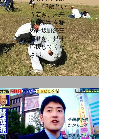
り、43歳とい
う若き、未来
と可能性を秘
めた坂野経三
郎君を、是非
応援してくだ
さい。
24時間以内に、お返事し
ます！
全国最小県
だからこそ
できることがある