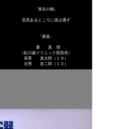
「座右の銘」
意思あるところに道は通ず
「家族」
妻 真 理
（虹の森クリニック医院長）
長男 真太郎（１９
）
次男 友二郎（１３）