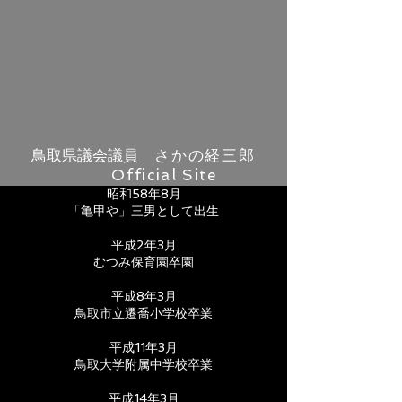
鳥取県議会議員
さかの経三郎
Official
Site
昭和58年8月
「亀甲や」三男として出生
平成2年3月
むつみ保育園卒園
平成8年3月
鳥取市立遷喬小学校卒業
平成11年3月
鳥取大学附属中学校卒業
平成14年3月